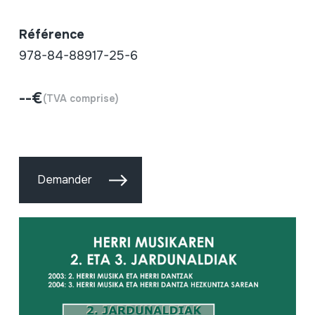
Référence
978-84-88917-25-6
--€
(TVA comprise)
Demander