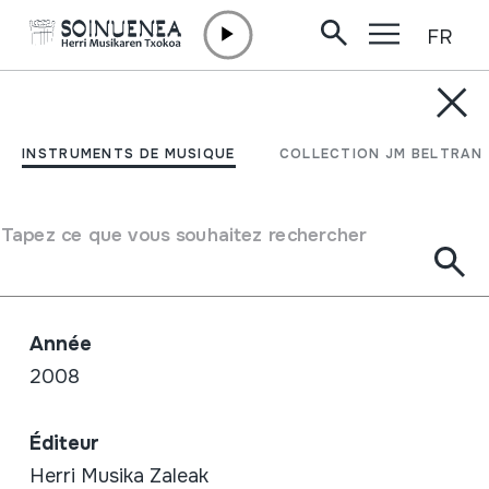
FR
Aller directement au contenu
BOUTIQUE /
LIVRES
HERRI MUSIKAREN 2.
INSTRUMENTS DE MUSIQUE
COLLECTION JM BELTRAN
ETA 3. JARDUNALDIAK
Tapez ce que vous souhaitez rechercher
Auteur / Interpréte
Egile ezberdinak
Année
2008
Éditeur
Herri Musika Zaleak