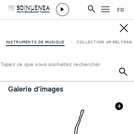
FR
Aller directement au contenu
ENCYCLOPÉDIE
ZIRIA
INSTRUMENTS DE MUSIQUE
COLLECTION JM BELTRAN
Type d'instrument de musique
Aérophones
->
Libres
Tapez ce que vous souhaitez rechercher
Description
Galerie d'images