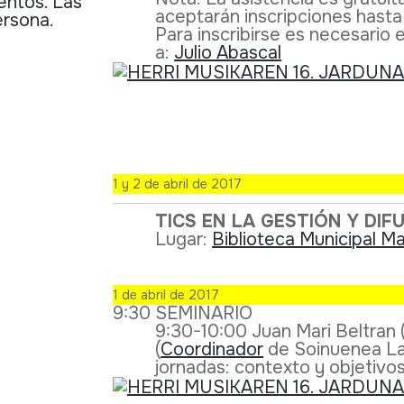
entos. Las
aceptarán inscripciones hasta
ersona.
Para inscribirse es necesario
a:
Julio Abascal
1 y 2 de abril de 2017
TICS EN LA GESTIÓN Y DI
Lugar:
Biblioteca Municipal M
1 de abril de 2017
9:30 SEMINARIO
9:30-10:00 Juan Mari Beltran 
(
Coordinador
de Soinuenea Lan
jornadas: contexto y objetivos