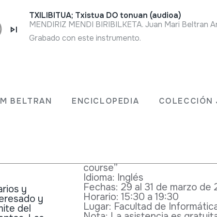
TXILIBITUA; Txistua DO tonuan (audioa)
Grabado con este instrumento.
Descripción
PROGRAMA
A
29 al 31 de marzo de 2017
JM BELTRAN
ENCICLOPEDIA
COLECCIÓN 
FUSIÓN
15:30 CURSO
RAL
CURSO PRÁCTICO SOBRE LA
A TRAVÉS DE LA WEB
Profesor:
Gerrit van deer Vee
Título: “Diffusion of the cultu
course”
Idioma: Inglés
Fechas: 29 al 31 de marzo de 
arios y
Horario: 15:30 a 19:30
teresado y
Lugar: Facultad de Informáti
mite del
Nota: La asistencia es gratuita