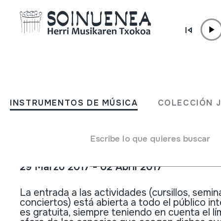
Ir directamente al contenido
ACTUALIDAD /
JORNADAS
XVI JORNADAS DE MÚSIC
INSTRUMENTOS DE MÚSICA
COLECCIÓN 
POPULAR: GESTIÓN Y DI
DEL PATRIMONIO CULTU
Escribe lo que quieres buscar
29 Marzo 2017 - 02 Abril 2017
La entrada a las actividades (cursillos, semin
conciertos) está abierta a todo el público in
es gratuita, siempre teniendo en cuenta el lí