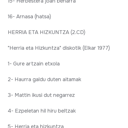
15- Herbestera joan beharra
16- Arnasa (hatsa)
HERRIA ETA HIZKUNTZA (2.CD)
"Herria eta Hizkuntza" diskotik (Elkar 1977)
1- Gure artzain etxola
2- Haurra galdu duten aitamak
3- Mattin ikusi dut negarrez
4- Ezpeletan hil hiru beltzak
5- Herria eta hizkuntza