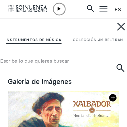
ES
Ir directamente al contenido
INSTRUMENTOS DE MÚSICA
Xalbador; Herria eta
INSTRUMENTOS DE MÚSICA
COLECCIÓN JM BELTRAN
hizkuntza
Escribe lo que quieres buscar
Autor
Fernando Aire "Xalbador" (Urepel, 1920-1976)
Tipo de Instrumento de música
Voz
Galería de imágenes