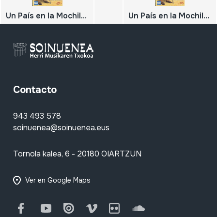
Un País en la Mochila. Aliste. Castilla y León
Un País en la Mochila. Por Tierras de Cantabria. Cantabria
Contacto
943 493 578
soinuenea@soinuenea.eus
Tornola kalea, 6 - 20180 OIARTZUN
Ver en Google Maps
Facebook
Youtube
Issuu
Vimeo
Flickr
SoundCloud