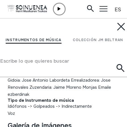
ES
Ir directamente al contenido
INSTRUMENTOS DE MÚSICA
Un País en la Mochila.
INSTRUMENTOS DE MÚSICA
COLECCIÓN JM BELTRAN
Campo De Calatrava.
Castilla-La Mancha
Escribe lo que quieres buscar
Autor
Gidoia: Jose Antonio Labordeta Errealizadorea: Jose
Renovales Zuzendaria: Jaime Moreno Monjas Emaile
ezberdinak
Tipo de Instrumento de música
Idiófonos
->
Golpeados
->
Indirectamente
Voz
Galería de imágenes