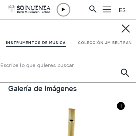
ES
Ir directamente al contenido
INSTRUMENTOS DE MÚSICA
TXULUBITA
INSTRUMENTOS DE MÚSICA
COLECCIÓN JM BELTRAN
Autor
Lino Zapirain, Oiartzungo Ergoiengo Iriberri baserrikoa.
Escribe lo que quieres buscar
Tipo de Instrumento de música
Aerófonos
->
Flautas
->
Recta (dos manos) + kena
Galería de imágenes