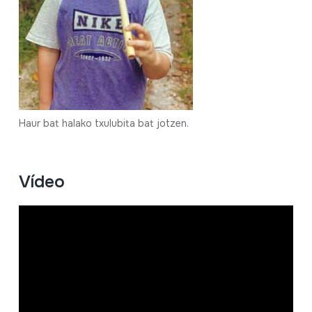
Haur bat halako txulubita bat jotzen.
Vídeo