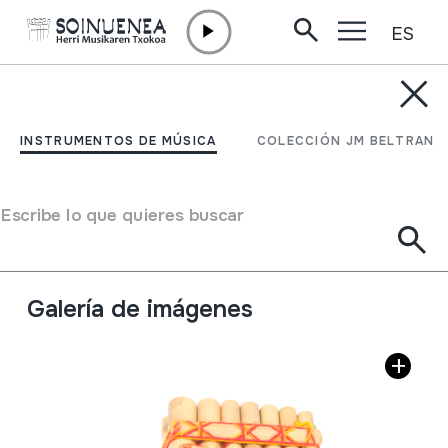
ES
Ir directamente al contenido
INSTRUMENTOS DE MÚSICA
SIKU; ZAMPOÑA; Flauta
INSTRUMENTOS DE MÚSICA
COLECCIÓN JM BELTRAN
de Pan
Escribe lo que quieres buscar
Autor
Ez dakigu.
Tipo de Instrumento de música
Aerófonos
->
Flautas
->
flauta de Pan
Galería de imágenes