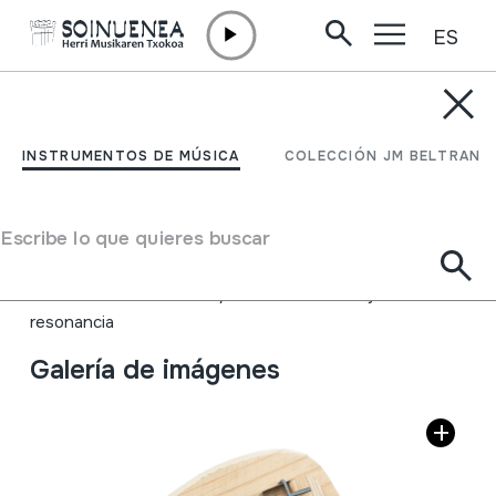
ES
Ir directamente al contenido
INSTRUMENTOS DE MÚSICA
LIKEMBE; SANZA;
INSTRUMENTOS DE MÚSICA
COLECCIÓN JM BELTRAN
KALIMBA
Escribe lo que quieres buscar
Autor
Ez dakigu.
Tipo de Instrumento de música
Idiófonos
->
Punteados / flexible
->
Con caja de
resonancia
Galería de imágenes