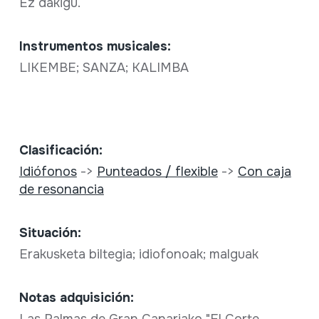
Ez dakigu.
Instrumentos musicales:
LIKEMBE; SANZA; KALIMBA
Clasificación:
Idiófonos
->
Punteados / flexible
->
Con caja
de resonancia
Situación:
Erakusketa biltegia; idiofonoak; malguak
Notas adquisición: