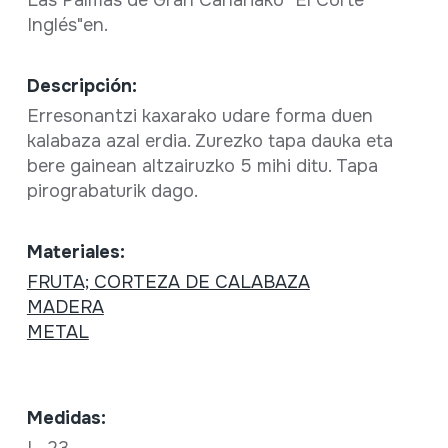
Las Palmas de Gran Canariako "El Corte
Inglés"en.
Descripción:
Erresonantzi kaxarako udare forma duen
kalabaza azal erdia. Zurezko tapa dauka eta
bere gainean altzairuzko 5 mihi ditu. Tapa
pirograbaturik dago.
Materiales:
FRUTA; CORTEZA DE CALABAZA
MADERA
METAL
Medidas: