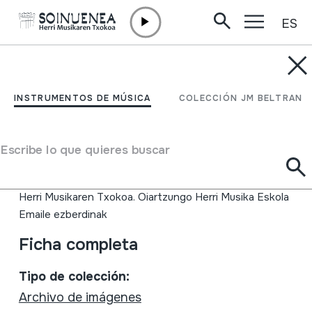
ES
Ir directamente al contenido
INSTRUMENTOS DE MÚSICA
HM Eskola Eguna.
INSTRUMENTOS DE MÚSICA
COLECCIÓN JM BELTRAN
Ikasleen Kontzertua.
Oiartzun. 2009-06-07
Escribe lo que quieres buscar
Autor
Herri Musikaren Txokoa. Oiartzungo Herri Musika Eskola
Emaile ezberdinak
Ficha completa
Tipo de colección:
Archivo de imágenes