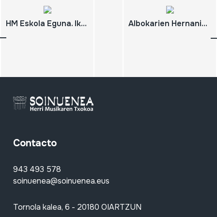
HM Eskola Eguna. Ikasleen Kontzertua. Oiartzun. 2007-06-02
Albokarien Hernaniko 14. Topaketa. Hernani. 2007-11-18 Herri Musikaren 6. Jardunaldiak. Oiartzun, 2007-11-17. 'Launeddas' eta Alboka joleen Jaialdia. Oiartzun, 2007-11-17.
Contacto
943 493 578
soinuenea@soinuenea.eus
Tornola kalea, 6 - 20180 OIARTZUN