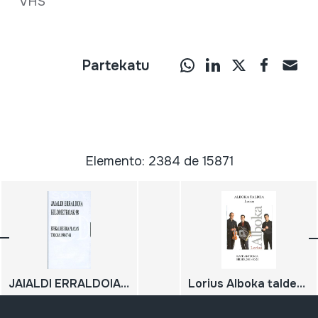
VHS
Partekatu
Elemento: 2384 de 15871
JAIALDI ERRALDOIA KILOMETROAK 98 EUSKAL HERRIA PLAZAN (TOLOSA); 1998-07-04
Lorius Alboka taldea Bilbo, 2001-10-26. Kefe Antzokian