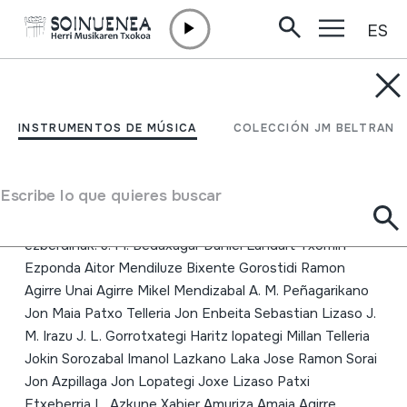
ES
Ir directamente al contenido
INSTRUMENTOS DE MÚSICA
HITZA Bertsolaritza
INSTRUMENTOS DE MÚSICA
COLECCIÓN JM BELTRAN
kursal 2001-04
Escribe lo que quieres buscar
Autor
Egilea: EITB Errealizatzailea: Koldo Gutierrez Emaile
ezberdinak: J. M. Bedaxagar Daniel Landart Txomin
Ezponda Aitor Mendiluze Bixente Gorostidi Ramon
Agirre Unai Agirre Mikel Mendizabal A. M. Peñagarikano
Jon Maia Patxo Telleria Jon Enbeita Sebastian Lizaso J.
M. Irazu J. L. Gorrotxategi Haritz lopategi Millan Telleria
Jokin Sorozabal Imanol Lazkano Laka Jose Ramon Sorai
Jon Azpillaga Jon Lopategi Joxe Lizaso Patxi
Etxeberria L. Azkune Xabier Amuriza Amaia Agirre