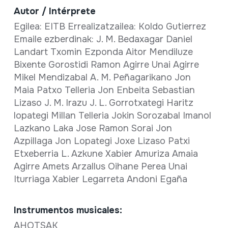
Autor / Intérprete
Egilea: EITB Errealizatzailea: Koldo Gutierrez
Emaile ezberdinak: J. M. Bedaxagar Daniel
Landart Txomin Ezponda Aitor Mendiluze
Bixente Gorostidi Ramon Agirre Unai Agirre
Mikel Mendizabal A. M. Peñagarikano Jon
Maia Patxo Telleria Jon Enbeita Sebastian
Lizaso J. M. Irazu J. L. Gorrotxategi Haritz
lopategi Millan Telleria Jokin Sorozabal Imanol
Lazkano Laka Jose Ramon Sorai Jon
Azpillaga Jon Lopategi Joxe Lizaso Patxi
Etxeberria L. Azkune Xabier Amuriza Amaia
Agirre Amets Arzallus Oihane Perea Unai
Iturriaga Xabier Legarreta Andoni Egaña
Instrumentos musicales:
AHOTSAK