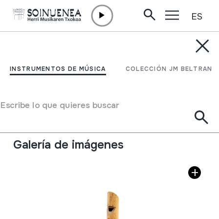
ES
Ir directamente al contenido
INSTRUMENTOS DE MÚSICA
FLAUTA
INSTRUMENTOS DE MÚSICA
COLECCIÓN JM BELTRAN
Autor
Ez dakigu.
Tipo de Instrumento de música
Escribe lo que quieres buscar
Aerófonos
->
Flautas
->
Recta (de una mano) +
flautillas
Galería de imágenes