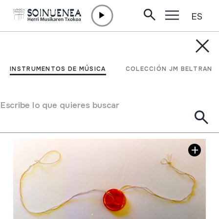
ES
Ir directamente al contenido
INSTRUMENTOS DE MÚSICA
FIRRINGILA; BOTOIA
INSTRUMENTOS DE MÚSICA
COLECCIÓN JM BELTRAN
Autor
Juan Mari Beltran Argiñena
Tipo de Instrumento de música
Aerófonos
->
Libre
Escribe lo que quieres buscar
Galería de imágenes