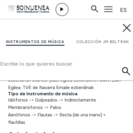
ES
Ir directamente al contenido
INSTRUMENTOS DE MÚSICA
EUSKAL GAIAK
INSTRUMENTOS DE MÚSICA
COLECCIÓN JM BELTRAN
DANTZAK
Escribe lo que quieres buscar
Autor
EUSKAL GAIAK Egilea: EITB E. Lizarralde Emaile
ezberdinak Juanito: joale egilea Lekunberrin DANTZAK
Egilea: TVE de Navarra Emaile ezberdinak
Tipo de Instrumento de música
Idiófonos
->
Golpeados
->
Indirectamente
Membranófonos
->
Palos
Aerófonos
->
Flautas
->
Recta (de una mano) +
flautillas