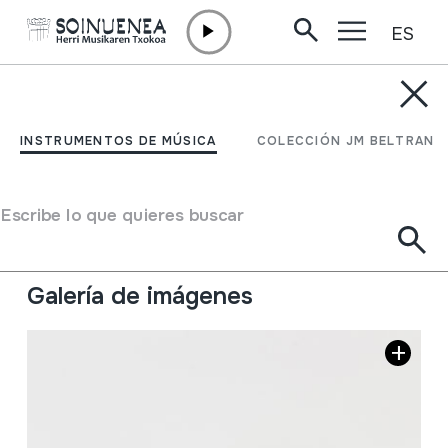
ES
Ir directamente al contenido
INSTRUMENTOS DE MÚSICA
DUCK; AHATEA
INSTRUMENTOS DE MÚSICA
COLECCIÓN JM BELTRAN
Autor
Ez dakigu.
Tipo de Instrumento de música
Escribe lo que quieres buscar
Idiófonos
->
Punteados / flexible
->
Con caja de
resonancia
Galería de imágenes