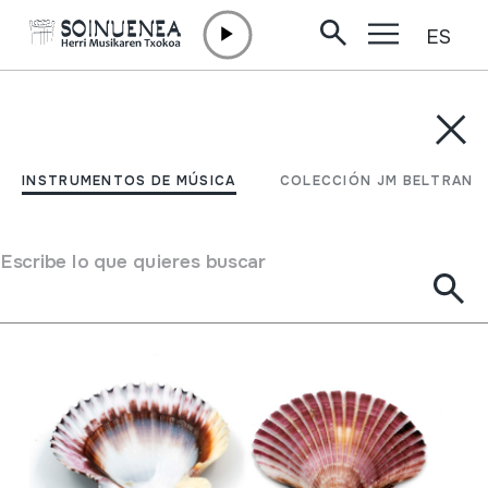
ES
Ir directamente al contenido
INSTRUMENTOS DE MÚSICA
COLECCIÓN JM BELTRAN
Filtrar
INSTRUMENTOS DE MÚSICA
COLECCIÓN JM BELTRAN
Buscador
Escribe lo que quieres buscar