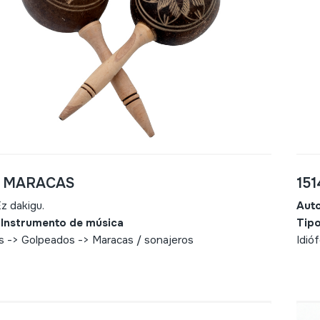
- MARACAS
15
z dakigu.
Aut
 Instrumento de música
Tipo
s -> Golpeados -> Maracas / sonajeros
Idió