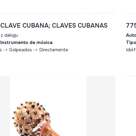
- CLAVE CUBANA; CLAVES CUBANAS
77
z dakigu.
Aut
 Instrumento de música
Tipo
os -> Golpeados -> Directamente
Idió