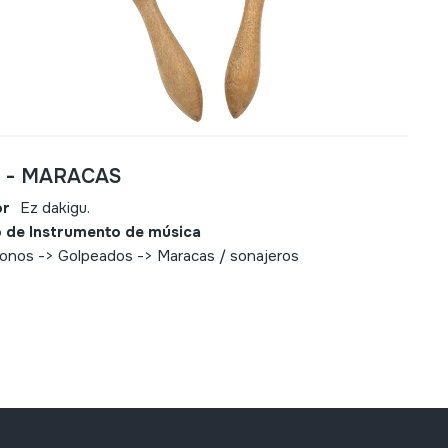
2 - MARACAS
or
Ez dakigu.
 de Instrumento de música
fonos -> Golpeados -> Maracas / sonajeros