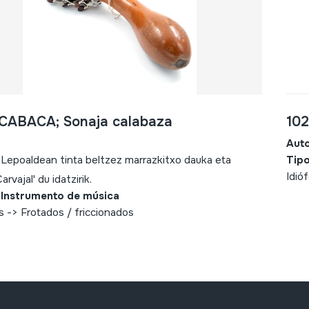
 CABACA; Sonaja calabaza
10
Aut
; Lepoaldean tinta beltzez marrazkitxo dauka eta
Tipo
Idió
arvajal' du idatzirik.
 Instrumento de música
s -> Frotados / friccionados