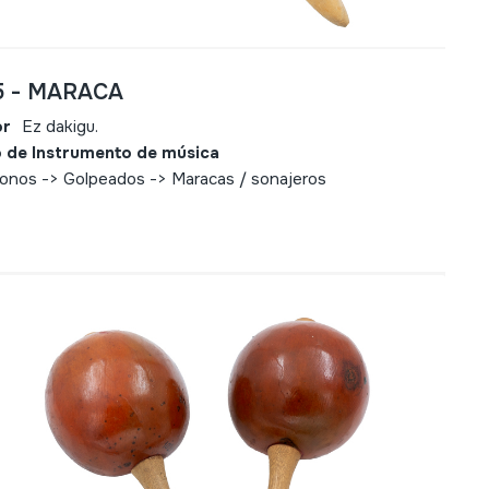
5 - MARACA
or
Ez dakigu.
 de Instrumento de música
fonos -> Golpeados -> Maracas / sonajeros