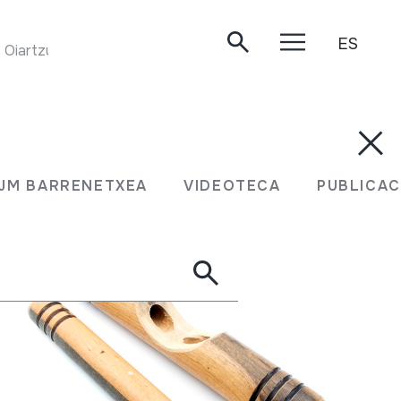
ES
 Oiartzun, 2004.
N JM BARRENETXEA
VIDEOTECA
PUBLIC
JM BARRENETXEA
VIDEOTECA
PUBLICAC