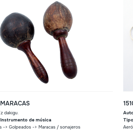
- MARACAS
151
z dakigu.
Aut
 Instrumento de música
Tipo
s -> Golpeados -> Maracas / sonajeros
Aeró