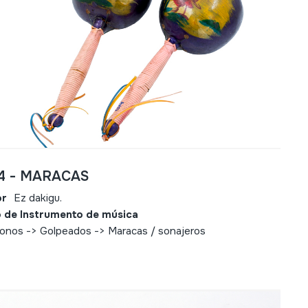
14 - MARACAS
or
Ez dakigu.
 de Instrumento de música
fonos -> Golpeados -> Maracas / sonajeros