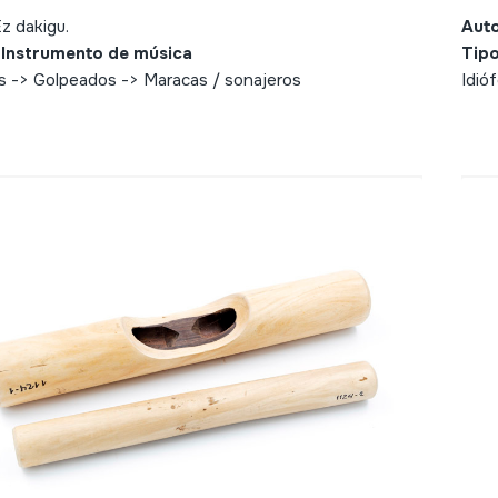
z dakigu.
Aut
 Instrumento de música
Tipo
s -> Golpeados -> Maracas / sonajeros
Idió