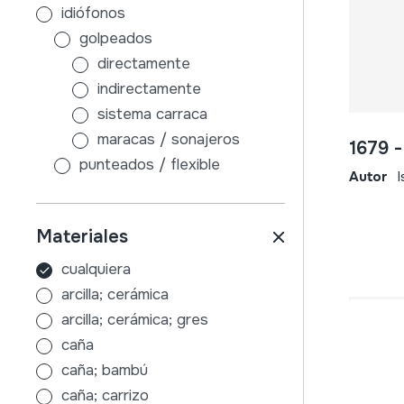
idiófonos
golpeados
directamente
indirectamente
sistema carraca
maracas / sonajeros
1679 
punteados / flexible
Autor
sin caja de resonancia
con caja de resonancia
Materiales
frotados / friccionados
aire
cualquiera
membranófonos
arcilla; cerámica
golpeados
arcilla; cerámica; gres
tambores con palos
caña
sin palos
caña; bambú
indirectamente
caña; carrizo