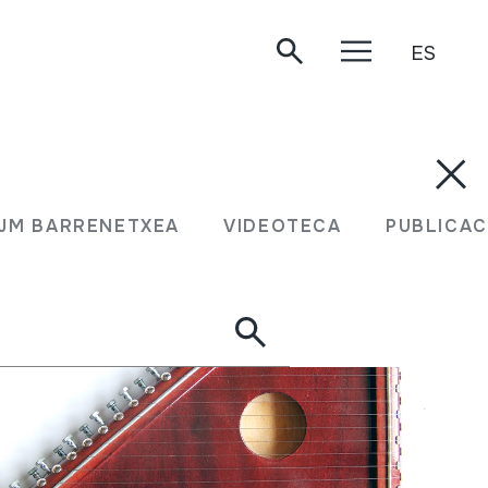
ES
N JM BARRENETXEA
VIDEOTECA
PUBLIC
JM BARRENETXEA
VIDEOTECA
PUBLICAC