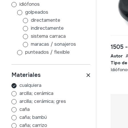
idiófonos
golpeados
directamente
indirectamente
sistema carraca
maracas / sonajeros
1505 
punteados / flexible
Autor
A
sin caja de resonancia
Tipo de
con caja de resonancia
Idiófono
Materiales
frotados / friccionados
aire
cualquiera
membranófonos
arcilla; cerámica
golpeados
arcilla; cerámica; gres
tambores con palos
caña
sin palos
caña; bambú
indirectamente
caña; carrizo