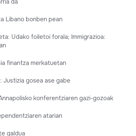
arria da
 eta Libano bonben pean
a: Udako foiletoi forala; Immigrazioa:
ian
risia finantza merkatuetan
: Justizia gosea ase gabe
 Annapolisko konferentziaren gazi-gozoak
pendentziaren atarian
te galdua