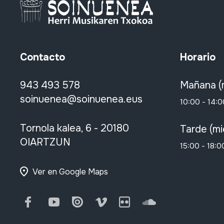
Contacto
Horario
943 493 578
Mañana (
soinuenea@soinuenea.eus
10:00 - 14:0
Tornola kalea, 6 - 20180
Tarde (mi
OIARTZUN
15:00 - 18:0
Ver en Google Maps
Facebook
Youtube
Issuu
Vimeo
Flickr
SoundCloud