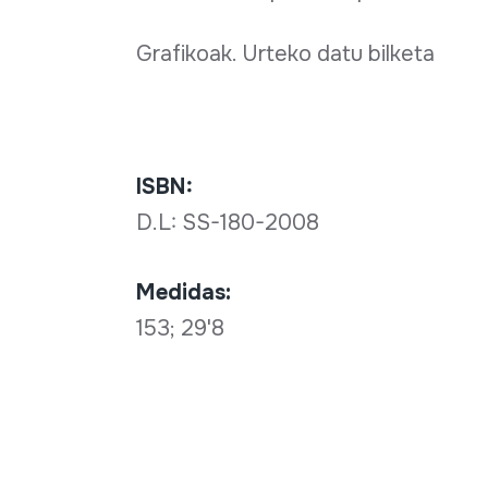
Grafikoak. Urteko datu bilketa
ISBN:
D.L: SS-180-2008
Medidas:
153; 29'8