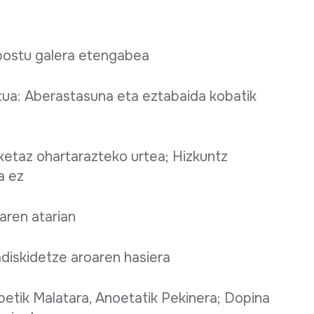
npostu galera etengabea
etua: Aberastasuna eta eztabaida kobatik
aketaz ohartarazteko urtea; Hizkuntz
a ez
karen atarian
adiskidetze aroaren hasiera
petik Malatara, Anoetatik Pekinera; Dopina