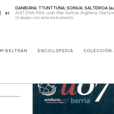
DANBURIA; TTUNTTUNA; SOINUA; SALTERIOA (au
AINTZINA PIKA. Juan Mari Beltran Argiñena. Oiartzu
Grabado con este instrumento.
JM BELTRAN
ENCICLOPEDIA
COLECCIÓN 
a: Ainara