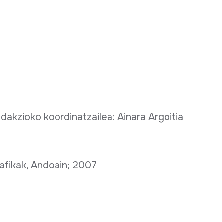
akzioko koordinatzailea: Ainara Argoitia
rafikak, Andoain; 2007