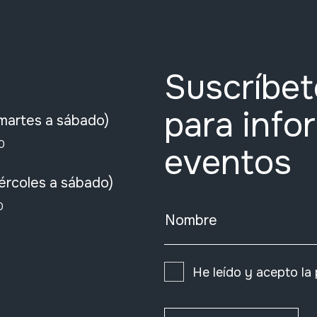
Suscríbet
para info
martes a sábado)
0
eventos
ércoles a sábado)
0
Nombre
He leído y acepto la