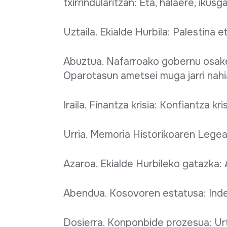
txirrindularitzan: Eta, halaere, ikusg
Uztaila. Ekialde Hurbila: Palestina
Abuztua. Nafarroako gobernu osaket
Oparotasun ametsei muga jarri nah
Iraila. Finantza krisia: Konfiantza k
Urria. Memoria Historikoaren Legea
Azaroa. Ekialde Hurbileko gatazka:
Abendua. Kosovoren estatusa: Inde
Dosierra. Konponbide prozesua: Ur