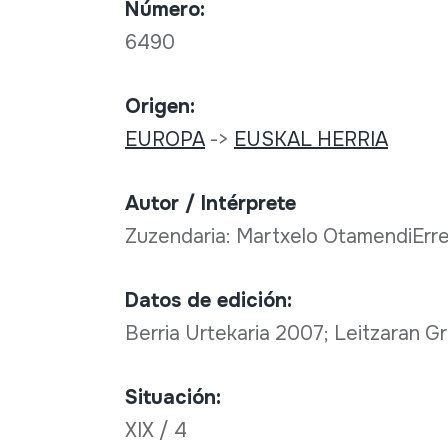
Número:
6490
Origen:
EUROPA
->
EUSKAL HERRIA
Autor / Intérprete
Zuzendaria: Martxelo OtamendiErred
Datos de edición:
Berria Urtekaria 2007; Leitzaran G
Situación:
XIX / 4