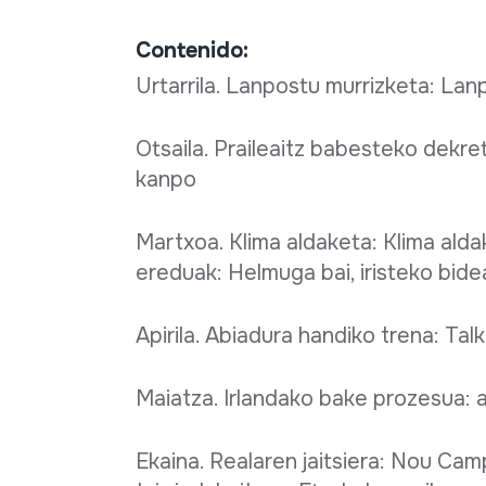
Contenido:
Urtarrila. Lanpostu murrizketa: La
Otsaila. Praileaitz babesteko dekr
kanpo
Martxoa. Klima aldaketa: Klima ald
ereduak: Helmuga bai, iristeko bide
Apirila. Abiadura handiko trena: Tal
Maiatza. Irlandako bake prozesua: 
Ekaina. Realaren jaitsiera: Nou Cam