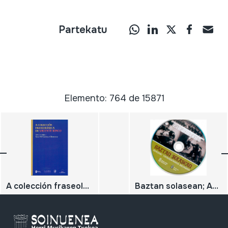
Partekatu
Elemento: 764 de 15871
A colección fraseolóxica de Vicente Risco;
Baztan solasean; Ahozko tradizioaren bilduma;