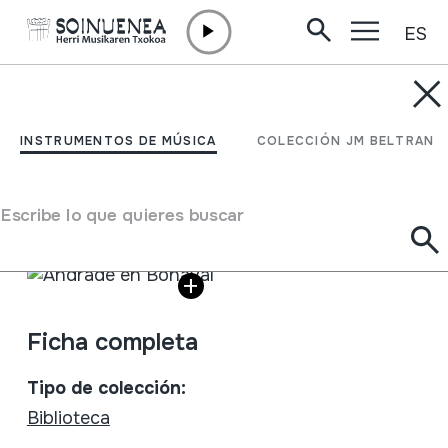
ES
Ir directamente al contenido
INSTRUMENTOS DE MÚSICA
Andrade en Bonaval
INSTRUMENTOS DE MÚSICA
COLECCIÓN JM BELTRAN
Autor
Juan Feáns;Mª Xoxé Fernández Cerviño;
Escribe lo que quieres buscar
Galería de imágenes
Ficha completa
Tipo de colección:
Biblioteca