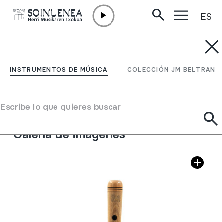
ES
Ir directamente al contenido
INSTRUMENTOS DE MÚSICA
ZURNA; ZOURNA
INSTRUMENTOS DE MÚSICA
COLECCIÓN JM BELTRAN
Autor
Ez dakigu.
Tipo de Instrumento de música
Escribe lo que quieres buscar
Aerófonos
->
Lengüetas
->
Doble (oboe)
Galería de imágenes