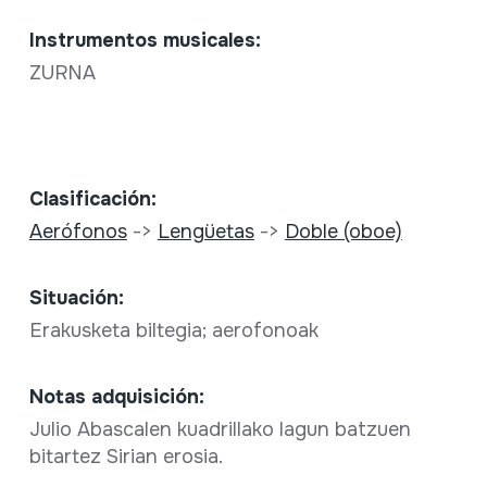
Instrumentos musicales:
ZURNA
Clasificación:
Aerófonos
->
Lengüetas
->
Doble (oboe)
Situación:
Erakusketa biltegia; aerofonoak
Notas adquisición:
Julio Abascalen kuadrillako lagun batzuen
bitartez Sirian erosia.