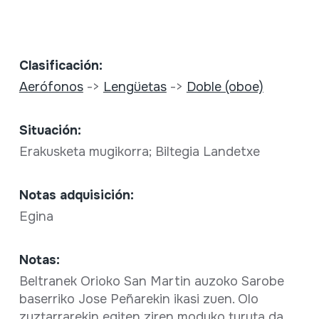
Clasificación:
Aerófonos
->
Lengüetas
->
Doble (oboe)
Situación:
Erakusketa mugikorra; Biltegia Landetxe
Notas adquisición:
Egina
Notas:
Beltranek Orioko San Martin auzoko Sarobe
baserriko Jose Peñarekin ikasi zuen. Olo
zuztarrarekin egiten ziren moduko turuta da,