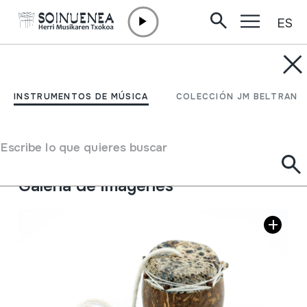
ES
Ir directamente al contenido
INSTRUMENTOS DE MÚSICA
ROC-ROC
INSTRUMENTOS DE MÚSICA
COLECCIÓN JM BELTRAN
Autor
Ez dakigu.
Tipo de Instrumento de música
Escribe lo que quieres buscar
Membranófonos
->
Friccionados / frotados
->
Cuerda
Galería de imágenes