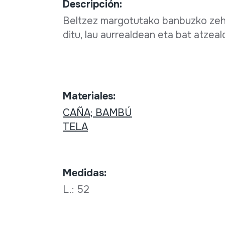
Descripción:
Beltzez margotutako banbuzko zeha
ditu, lau aurrealdean eta bat atzea
Materiales:
CAÑA; BAMBÚ
TELA
Medidas:
L.: 52