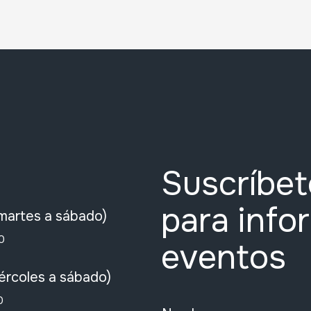
Suscríbet
para info
martes a sábado)
0
eventos
ércoles a sábado)
0