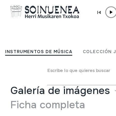
Ir directamente al contenido
INSTRUMENTOS DE MÚSICA
FLAUTA
INSTRUMENTOS DE MÚSICA
COLECCIÓN 
Autor
Ez dakigu.
Tipo de Instrumento de música
Aerófonos
->
Flautas
-
Escribe lo que quieres buscar
Galería de imágenes
Ficha completa