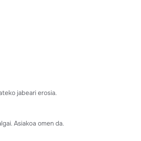
teko jabeari erosia.
algai. Asiakoa omen da.