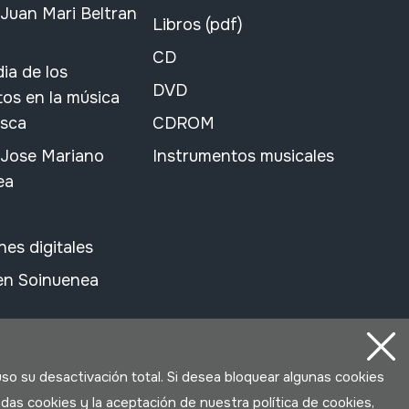
Juan Mari Beltran
Libros (pdf)
CD
ia de los
DVD
os en la música
asca
CDROM
 Jose Mariano
Instrumentos musicales
ea
nes digitales
 en Soinuenea
uso su desactivación total. Si desea bloquear algunas cookies
das cookies y la aceptación de nuestra política de cookies,