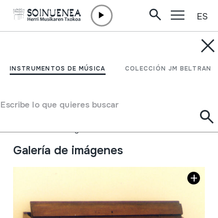
ES
Ir directamente al contenido
INSTRUMENTOS DE MÚSICA
HARMONIUM;
INSTRUMENTOS DE MÚSICA
COLECCIÓN JM BELTRAN
ARMONIUM; ARMONIO
Escribe lo que quieres buscar
Autor
Fábrica de Armonioms OTAÑO y Cia. Vitoria.
Tipo de Instrumento de música
Aerófonos
->
Lengüetas
->
Libre
Galería de imágenes