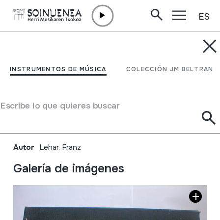
ES
Ir directamente al contenido
INSTRUMENTOS DE MÚSICA
EL CONDE DE
INSTRUMENTOS DE MÚSICA
COLECCIÓN JM BELTRAN
LUXEMBURGO ; Tanda
de valses sobre motivos
Escribe lo que quieres buscar
de la opereta
Autor
Lehar, Franz
Galería de imágenes