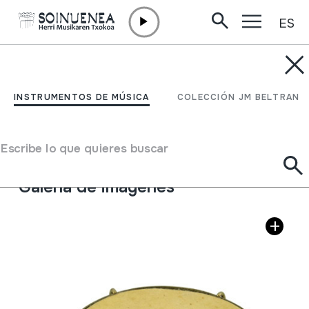
ES
Ir directamente al contenido
INSTRUMENTOS DE MÚSICA
CUICA
INSTRUMENTOS DE MÚSICA
COLECCIÓN JM BELTRAN
Autor
Caramurú s. a. IND. BRAS.
Tipo de Instrumento de música
Escribe lo que quieres buscar
Membranófonos
->
Friccionados / frotados
->
Barita
Galería de imágenes