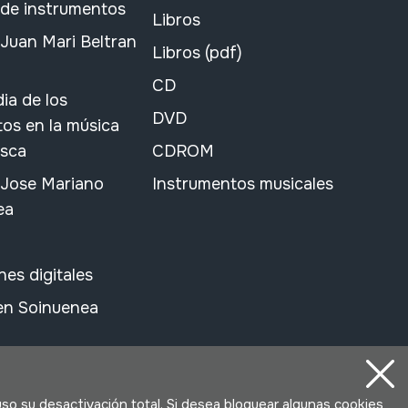
 de instrumentos
Libros
Juan Mari Beltran
Libros (pdf)
CD
ia de los
DVD
os en la música
asca
CDROM
 Jose Mariano
Instrumentos musicales
ea
nes digitales
 en Soinuenea
uso su desactivación total. Si desea bloquear algunas cookies