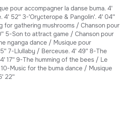
que pour accompagner la danse buma. 4'
4' 52'' 3-'Orycterope & Pangolin'. 4' 04''
g for gathering mushrooms / Chanson pour
40'' 5-Son to attract game / Chanson pour
or the nganga dance / Musique pour
' 7-Llullaby / Berceuse. 4' 49'' 8-The
 4' 17'' 9-The humming of the bees / Le
' 10-Music for the buma dance / Musique
' 22''