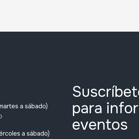
Suscríbet
para info
martes a sábado)
0
eventos
ércoles a sábado)