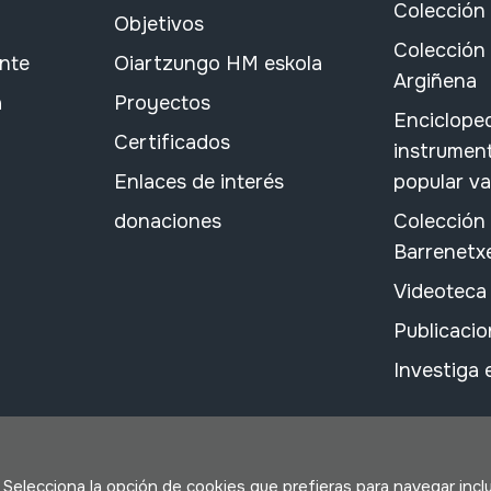
Colección
Objetivos
Colección 
ante
Oiartzungo HM eskola
Argiñena
a
Proyectos
Encicloped
Certificados
instrument
Enlaces de interés
popular v
donaciones
Colección
Barrenetx
Videoteca
Publicacio
Investiga
. Selecciona la opción de cookies que prefieras para navegar incl