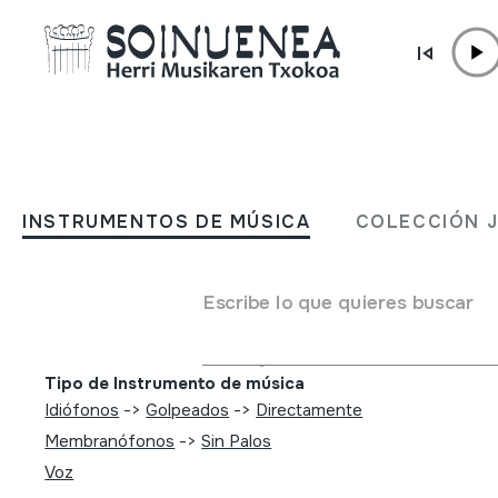
Ir directamente al contenido
INSTRUMENTOS DE MÚSICA
Cameroon Cameroun; Bak
INSTRUMENTOS DE MÚSICA
COLECCIÓN 
Pygmy Music; La musique
pygmées Baca
Escribe lo que quieres buscar
Autor
[Emailerik ez da ezagutzen]
Tipo de Instrumento de música
Idiófonos
->
Golpeados
->
Directamente
Membranófonos
->
Sin Palos
Voz