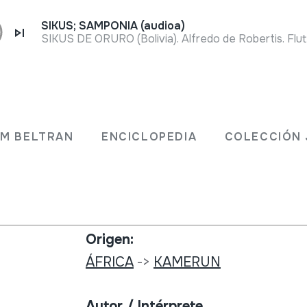
SIKUS; SAMPONIA (audioa)
Tipo de colección:
a
Fonoteca
JM BELTRAN
ENCICLOPEDIA
COLECCIÓN 
 des
Colección:
Unesco Collection; Musiques et M
Origen:
ÁFRICA
->
KAMERUN
Autor / Intérprete