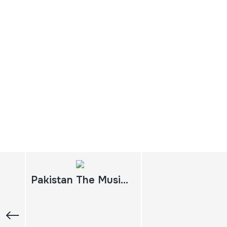
Pakistan The Music of the Qawal; Wandering Minstrels; La Musique des Qawal; Troubadours ambulants