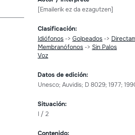
[Emailerik ez da ezagutzen]
Clasificación:
Idiófonos
->
Golpeados
->
Directa
Membranófonos
->
Sin Palos
Voz
Datos de edición:
Unesco; Auvidis; D 8029; 1977; 19
Situación:
I / 2
Contenido: