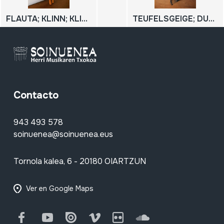
FLAUTA; KLINN; KLINN BIKOITZA
TEUFELSGEIGE; DUMBASS
Contacto
943 493 578
soinuenea@soinuenea.eus
Tornola kalea, 6 - 20180 OIARTZUN
Ver en Google Maps
Facebook
Youtube
Issuu
Vimeo
Flickr
SoundCloud