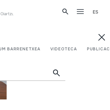
ES
. Oiartzun, 2004-06-26.
JM BARRENETXEA
VIDEOTECA
PUBLICAC