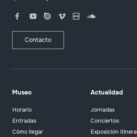
Facebook
Youtube
Issuu
Vimeo
Flickr
SoundCloud
Contacto
Museo
Actualidad
Horario
Jornadas
Entradas
Conciertos
Cómo llegar
Exposición itiner