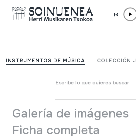
Ir directamente al contenido
INSTRUMENTOS DE MÚSICA
ATABALA
INSTRUMENTOS DE MÚSICA
COLECCIÓN 
Autor
Ez dakigu.
Tipo de Instrumento de música
Escribe lo que quieres buscar
Membranófonos
->
Golpeados
->
Tambores con palos
Galería de imágenes
Ficha completa