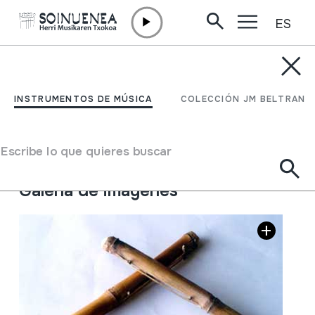
ES
Ir directamente al contenido
INSTRUMENTOS DE MÚSICA
ARTO BIOLINA
INSTRUMENTOS DE MÚSICA
COLECCIÓN JM BELTRAN
Autor
Juan Mari Beltran Argiñena
Tipo de Instrumento de música
Escribe lo que quieres buscar
Cordófonos
->
Friccionados
Galería de imágenes