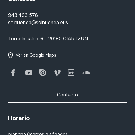
943 493 578
soinuenea@soinuenea.eus
Tornola kalea, 6 - 20180 OIARTZUN
Ver en Google Maps
Facebook
Youtube
Issuu
Vimeo
Flickr
SoundCloud
Contacto
Horario
Mañana (martes a sábado)