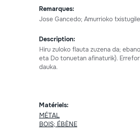
Remarques:
Jose Gancedo; Amurrioko txistugil
Description:
Hiru zuloko flauta zuzena da; ebanoz
eta Do tonuetan afinaturik). Errefo
dauka.
Matériels:
MÉTAL
BOIS; ÉBÈNE