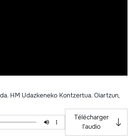
nda. HM Udazkeneko Kontzertua. Oiartzun,
Télécharger
l'audio