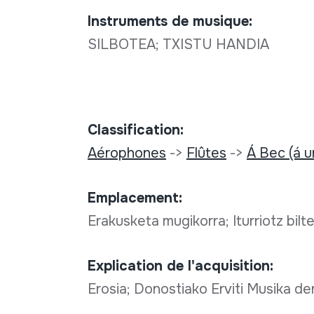
Instruments de musique:
SILBOTEA; TXISTU HANDIA
Classification:
Aérophones
->
Flûtes
->
Á Bec (á u
Emplacement:
Erakusketa mugikorra; Iturriotz bilt
Explication de l'acquisition:
Erosia; Donostiako Erviti Musika d