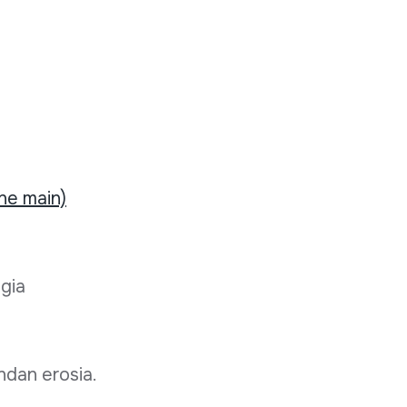
ne main)
egia
endan erosia.