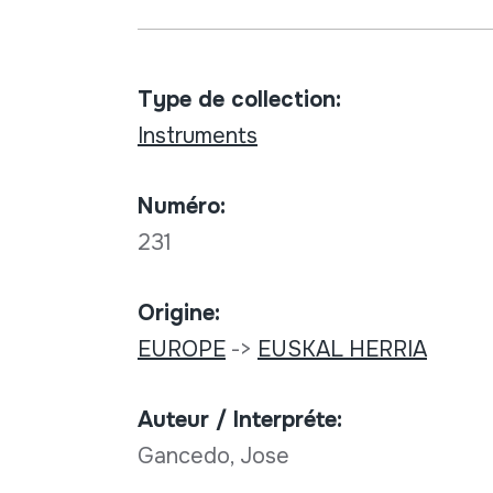
Type de collection:
Instruments
Numéro:
231
Origine:
EUROPE
->
EUSKAL HERRIA
Auteur / Interpréte:
Gancedo, Jose