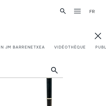
FR
N JM BARRENETXEA
VIDÉOTHÈQUE
PUB