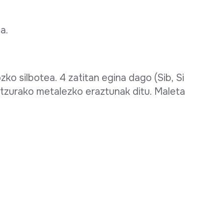
ea.
ko silbotea. 4 zatitan egina dago (Sib, Si
rtzurako metalezko eraztunak ditu. Maleta