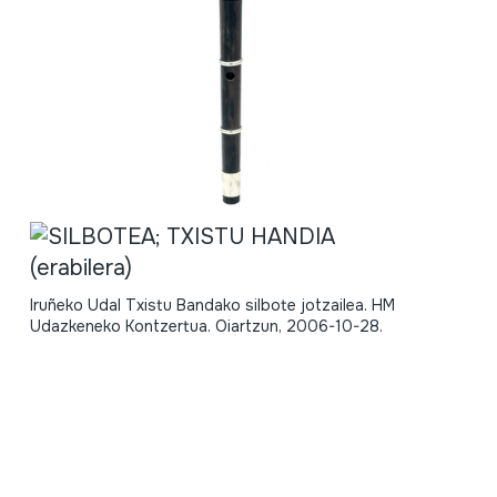
Iruñeko Udal Txistu Bandako silbote jotzailea. HM
Udazkeneko Kontzertua. Oiartzun, 2006-10-28.