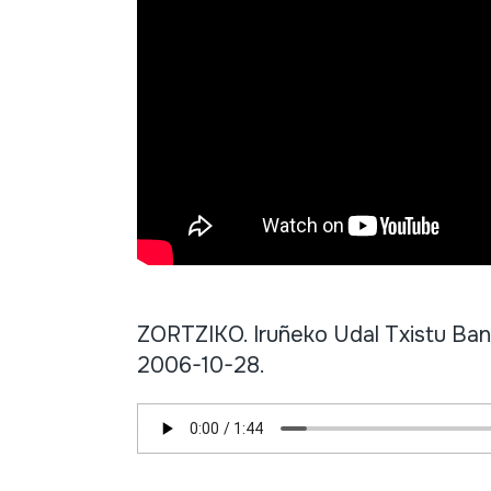
ZORTZIKO. Iruñeko Udal Txistu Ba
2006-10-28.