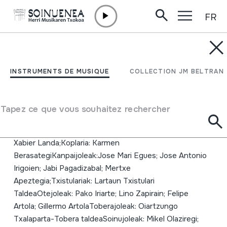
FR
Aller directement au contenu
INSTRUMENTS DE MUSIQUE
Oiartzungo Hotsak
INSTRUMENTS DE MUSIQUE
COLLECTION JM BELTRAN
Auteur
Egileak: Mikel Mendizabal; Juan Mari
Tapez ce que vous souhaitez rechercher
BeltranEmaileak:Aurkezleak: Juan Mari Lekuona; Jose
Antonio Irigoien; Joanito Arozena; Periko Mitxelena;
Xabier Landa;Koplaria: Karmen
BerasategiKanpaijoleak:Jose Mari Egues; Jose Antonio
Irigoien; Jabi Pagadizabal; Mertxe
Apeztegia;Txistulariak: Lartaun Txistulari
TaldeaOtejoleak: Pako Iriarte; Lino Zapirain; Felipe
Artola; Gillermo ArtolaToberajoleak: Oiartzungo
Txalaparta-Tobera taldeaSoinujoleak: Mikel Olaziregi;