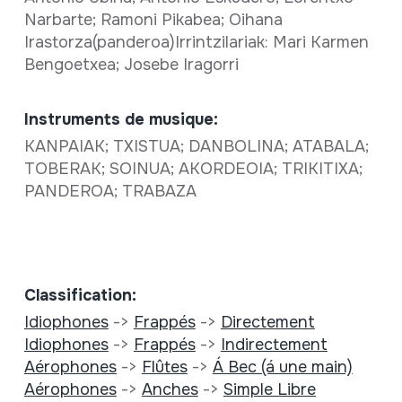
Narbarte; Ramoni Pikabea; Oihana
Irastorza(panderoa)Irrintzilariak: Mari Karmen
Bengoetxea; Josebe Iragorri
Instruments de musique:
KANPAIAK; TXISTUA; DANBOLINA; ATABALA;
TOBERAK; SOINUA; AKORDEOIA; TRIKITIXA;
PANDEROA; TRABAZA
Classification:
Idiophones
->
Frappés
->
Directement
Idiophones
->
Frappés
->
Indirectement
Aérophones
->
Flûtes
->
Á Bec (á une main)
Aérophones
->
Anches
->
Simple Libre