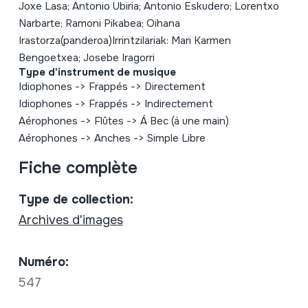
Joxe Lasa; Antonio Ubiria; Antonio Eskudero; Lorentxo
Narbarte; Ramoni Pikabea; Oihana
Irastorza(panderoa)Irrintzilariak: Mari Karmen
Bengoetxea; Josebe Iragorri
Type d'instrument de musique
Idiophones
->
Frappés
->
Directement
Idiophones
->
Frappés
->
Indirectement
Aérophones
->
Flûtes
->
Á Bec (á une main)
Aérophones
->
Anches
->
Simple Libre
Fiche complète
Type de collection:
Archives d'images
Numéro:
547