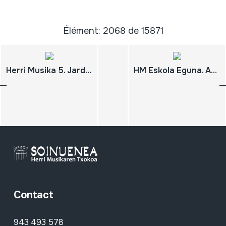
Élément: 2068 de 15871
Herri Musika 5. Jardunaldiak. Oiartzun 2006-11-25 eta 26 Panderoaren Inguruan
HM Eskola Eguna. Arozenatarrak erromerian. Oiartzun. 2009-05-31
Contact
943 493 578