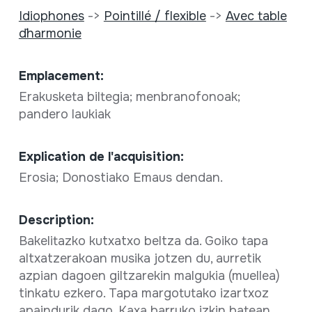
Idiophones
->
Pointillé / flexible
->
Avec table
d´harmonie
Emplacement:
Erakusketa biltegia; menbranofonoak;
pandero laukiak
Explication de l'acquisition:
Erosia; Donostiako Emaus dendan.
Description:
Bakelitazko kutxatxo beltza da. Goiko tapa
altxatzerakoan musika jotzen du, aurretik
azpian dagoen giltzarekin malgukia (muellea)
tinkatu ezkero. Tapa margotutako izartxoz
apaindurik dago. Kaxa barruko izkin batean