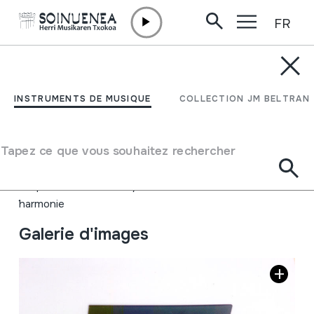
FR
Aller directement au contenu
INSTRUMENTS DE MUSIQUE
MUSIKA KUTXA; CAJA
INSTRUMENTS DE MUSIQUE
COLLECTION JM BELTRAN
DE MUSICA
Tapez ce que vous souhaitez rechercher
Auteur
Ez dakigu.
Type d'instrument de musique
Idiophones
->
Pointillé / flexible
->
Avec table d
´harmonie
Galerie d'images