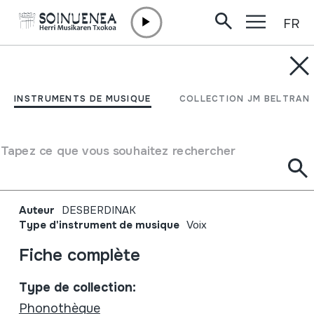
FR
Aller directement au contenu
INSTRUMENTS DE MUSIQUE
MUSIK AUS DEM
INSTRUMENTS DE MUSIQUE
COLLECTION JM BELTRAN
BERGLAND WEST-
NEUGUINEAS / IRIAN
Tapez ce que vous souhaitez rechercher
JAYA
Auteur
DESBERDINAK
Type d'instrument de musique
Voix
Fiche complète
Type de collection:
Phonothèque