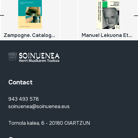
Zampogne. Catalogo della mostra permanente di cornamuse italiane e streniere di Scapoli;
Manuel Lekuona Etxabeguren
Contact
943 493 578
soinuenea@soinuenea.eus
Tornola kalea, 6 - 20180 OIARTZUN