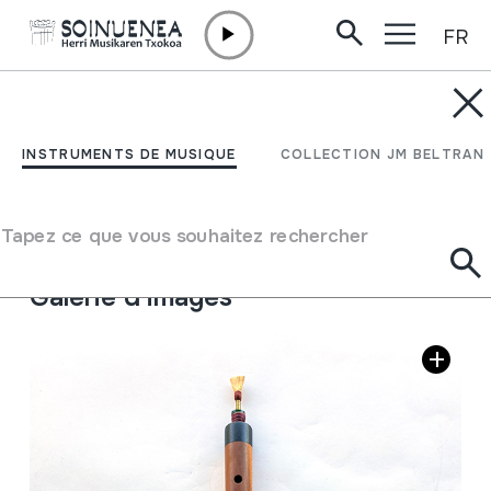
FR
Aller directement au contenu
INSTRUMENTS DE MUSIQUE
MIZMAR
INSTRUMENTS DE MUSIQUE
COLLECTION JM BELTRAN
Auteur
MG markakoa
Type d'instrument de musique
Tapez ce que vous souhaitez rechercher
Aérophones
->
Anches
->
Double (hautbois)
Galerie d'images