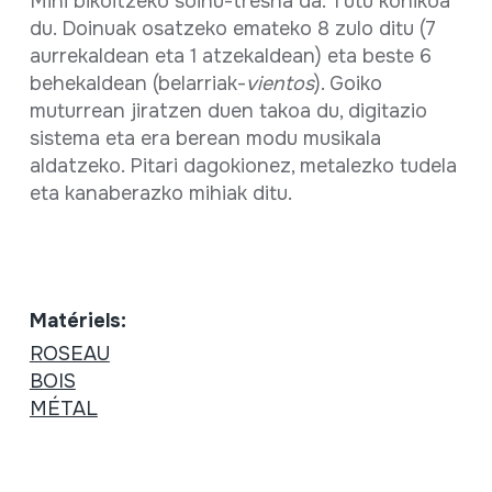
Mihi bikoitzeko soinu-tresna da. Tutu konikoa
du. Doinuak osatzeko emateko 8 zulo ditu (7
aurrekaldean eta 1 atzekaldean) eta beste 6
behekaldean (belarriak-
vientos
). Goiko
muturrean jiratzen duen takoa du, digitazio
sistema eta era berean modu musikala
aldatzeko. Pitari dagokionez, metalezko tudela
eta kanaberazko mihiak ditu.
Matériels:
ROSEAU
BOIS
MÉTAL