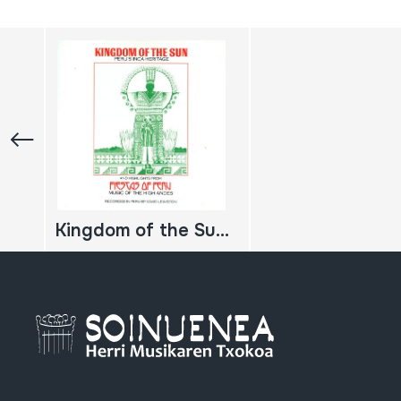
Kingdom of the Sun Peru's Inca Heritage; Fiestas of Peru; Music of the High Andes