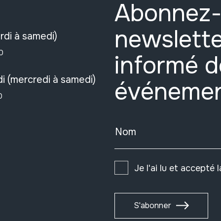
Abonnez-
newslette
rdi à samedi)
0
informé d
i (mercredi à samedi)
événeme
0
Nom
Je l'ai lu et accepté 
S'abonner