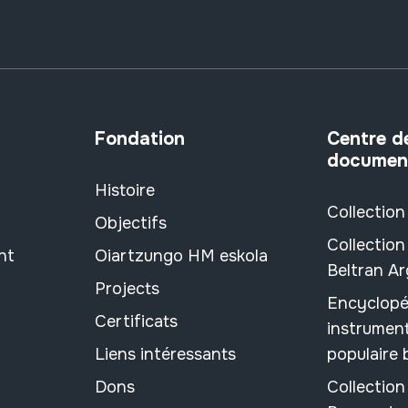
Fondation
Centre d
documen
Histoire
Collection
Objectifs
Collection
nt
Oiartzungo HM eskola
Beltran A
Projects
Encyclopé
Certificats
instrument
Liens intéressants
populaire
Dons
Collectio