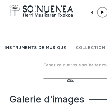
Aller directement au contenu
INSTRUMENTS DE MUSIQUE
Kayan Song; Ma-Play; Kar
INSTRUMENTS DE MUSIQUE
COLLECTION 
Mujeres jirafa
Tapez ce que vous souhaitez re
Auteur
Kayan Song; Ma-Play; Mujeres jirafa
Type d'instrument de musique
Cordes
->
Pincées
Voix
Galerie d'images