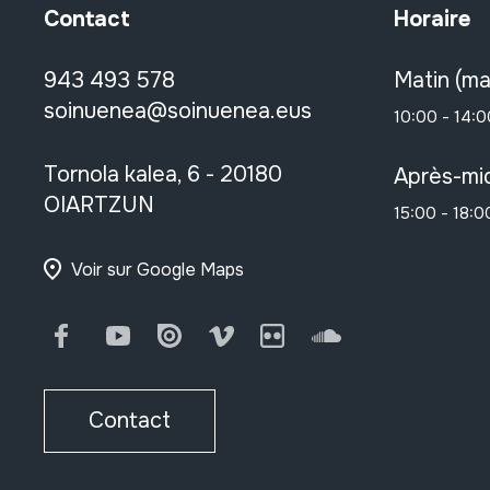
Contact
Horaire
943 493 578
Matin (ma
soinuenea@soinuenea.eus
10:00 - 14:0
Tornola kalea, 6 - 20180
Après-mid
OIARTZUN
15:00 - 18:0
Voir sur Google Maps
Facebook
Youtube
Issuu
Vimeo
Flickr
SoundCloud
Contact