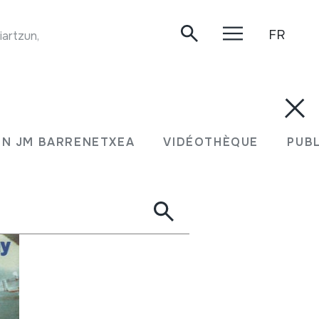
FR
iartzun, 2020-04-01.
N JM BARRENETXEA
VIDÉOTHÈQUE
PUB