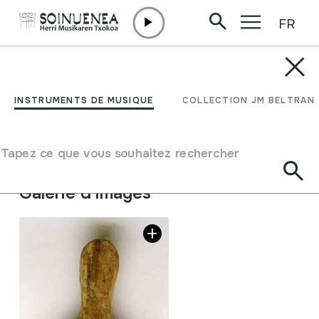
FR
Aller directement au contenu
INSTRUMENTS DE MUSIQUE
KALAKA; KONPELETA
INSTRUMENTS DE MUSIQUE
COLLECTION JM BELTRAN
Auteur
Juan Mari Beltran Argiñena
Type d'instrument de musique
Tapez ce que vous souhaitez rechercher
Idiophones
->
Frappés
->
Indirectement
Galerie d'images