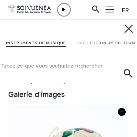
FR
Aller directement au contenu
INSTRUMENTS DE MUSIQUE
Jirabirako danbor
INSTRUMENTS DE MUSIQUE
COLLECTION JM BELTRAN
kirtenduna
Tapez ce que vous souhaitez rechercher
Auteur
Ez dakigu.
Type d'instrument de musique
Membranophones
->
Frappés
->
Indirectement
Galerie d'images