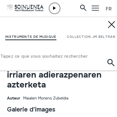
FR
Aller directement au contenu
INSTRUMENTS DE MUSIQUE
Herri kontakizunak
INSTRUMENTS DE MUSIQUE
COLLECTION JM BELTRAN
Lapurdin, Baxe
Nafarroan eta Zuberoan:
Tapez ce que vous souhaitez rechercher
bilketa, sailkapena eta
irriaren adierazpenaren
azterketa
Auteur
Maialen Moreno Zubeldia
Galerie d'images