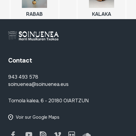
RABAB
KALAKA
Contact
943 493 578
soinuenea@soinuenea.eus
Tornola kalea, 6 - 20180 OIARTZUN
Voir sur Google Maps
Facebook
Youtube
Issuu
Vimeo
Flickr
SoundCloud