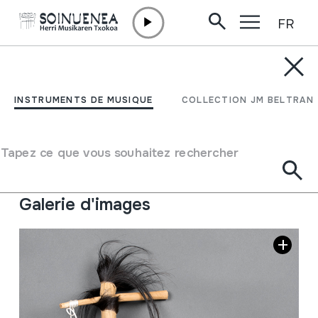
FR
Aller directement au contenu
INSTRUMENTS DE MUSIQUE
ESIRIRI; Endigiddi; Tube
INSTRUMENTS DE MUSIQUE
COLLECTION JM BELTRAN
Fidle
Tapez ce que vous souhaitez rechercher
Auteur
Ez dakigu.
Type d'instrument de musique
Cordes
->
Frottées
Galerie d'images