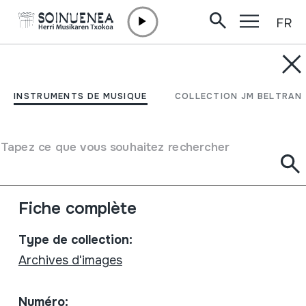
FR
Aller directement au contenu
INSTRUMENTS DE MUSIQUE
Cantabria Descubrir
INSTRUMENTS DE MUSIQUE
COLLECTION JM BELTRAN
España. Gran
Enciclopedia Audiovisual
Tapez ce que vous souhaitez rechercher
Auteur
Emaile eta egile ezberdinak
Fiche complète
Type de collection:
Archives d'images
Numéro: