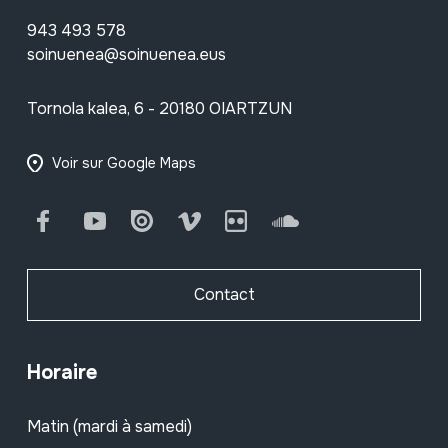
943 493 578
soinuenea@soinuenea.eus
Tornola kalea, 6 - 20180 OIARTZUN
Voir sur Google Maps
Facebook
Youtube
Issuu
Vimeo
Flickr
SoundCloud
Contact
Horaire
Matin (mardi à samedi)