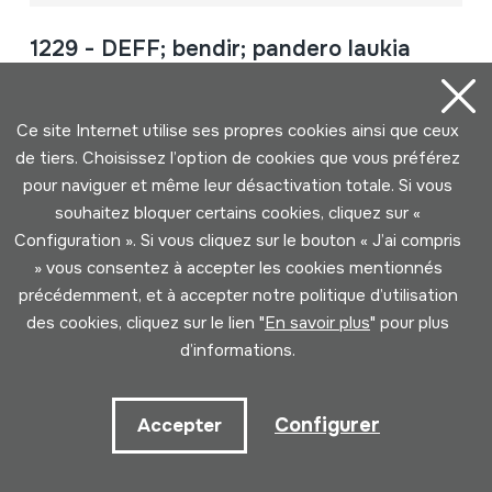
1229 - DEFF; bendir; pandero laukia
Auteur
Ez dakigu.
Type d'instrument de musique
Membranophones -> Frappés -> Tambourins
Ce site Internet utilise ses propres cookies ainsi que ceux
de tiers. Choisissez l’option de cookies que vous préférez
pour naviguer et même leur désactivation totale. Si vous
Page: 2 de 8 (192 éléments)
souhaitez bloquer certains cookies, cliquez sur «
Configuration ». Si vous cliquez sur le bouton « J’ai compris
» vous consentez à accepter les cookies mentionnés
1
2
3
4
précédemment, et à accepter notre politique d’utilisation
des cookies, cliquez sur le lien "
En savoir plus
" pour plus
5
6
7
8
d’informations.
Configurer
Accepter