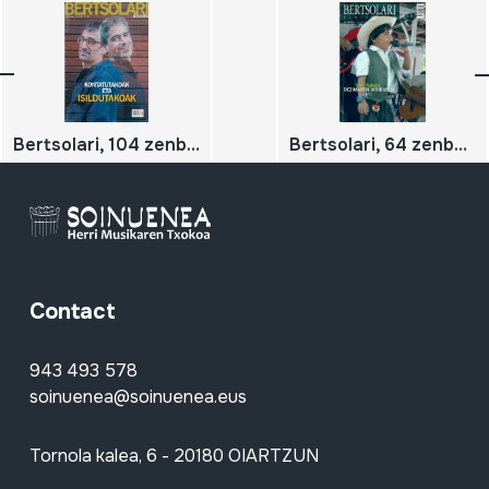
Bertsolari, 104 zenbakia; Kontatutakoak eta isildutakoak
Bertsolari, 64 zenbakia; Las Tunas, Dezimaren hiriburua (1/2)
Contact
943 493 578
soinuenea@soinuenea.eus
Tornola kalea, 6 - 20180 OIARTZUN