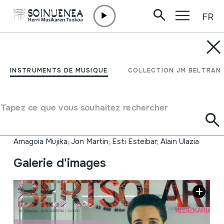
FR
Aller directement au contenu
INSTRUMENTS DE MUSIQUE
Bertsolari, 99 zenbakia;
INSTRUMENTS DE MUSIQUE
COLLECTION JM BELTRAN
Itzuleran, Maletak
Husten
Tapez ce que vous souhaitez rechercher
Auteur
Amagoia Mujika; Jon Martin; Esti Esteibar; Alain Ulazia
Galerie d'images