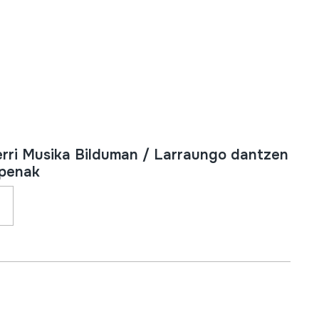
erri Musika Bilduman / Larraungo dantzen
zpenak