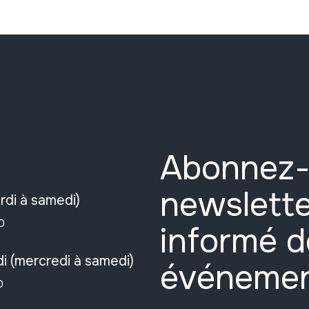
Abonnez-
newslette
rdi à samedi)
0
informé d
i (mercredi à samedi)
événeme
0