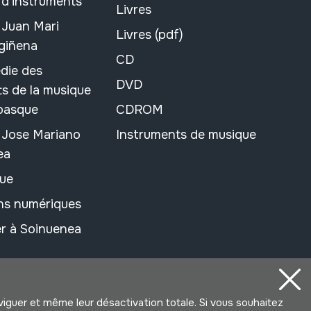
 d'instruments
Livres
 Juan Mari
Livres (pdf)
rgiñena
CD
die des
DVD
s de la musique
 basque
CDROM
n Jose Mariano
Instruments de musique
ea
ue
ons numériques
r à Soinuenea
aviguer et même leur désactivation totale. Si vous souhaitez