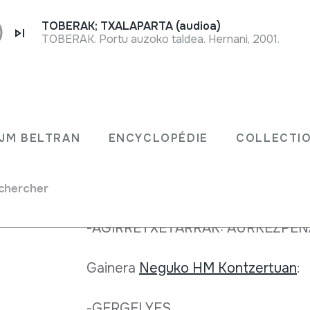
TOBERAK; TXALAPARTA (audioa)
TOBERAK. Portu auzoko taldea. Hernani, 2001.
Fiche complète
Buletinaren ale honetan azaltzen di
rrak
JM BELTRAN
ENCYCLOPÉDIE
COLLECTIO
-AGIRRETXETARRAK HERRI MUSI
 /
-LARRAUNGO DANTZEN TAILERR
chercher
enak
-AGIRRETXETARRAK: AURKEZPE
Gainera
Neguko HM Kontzertuan
:
-GERGELYES