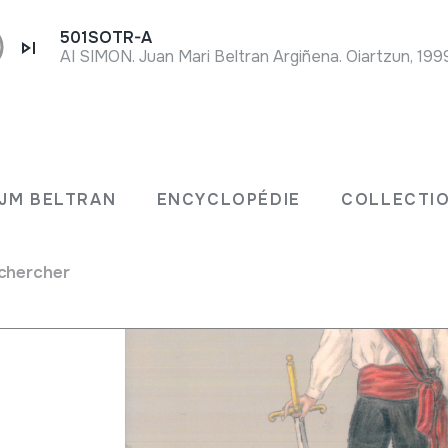
501SOTR-A
AI SIMON. Juan Mari Beltran Argiñena. Oiartzun, 199
ional,
JM BELTRAN
ENCYCLOPÉDIE
COLLECTIO
legados
chercher