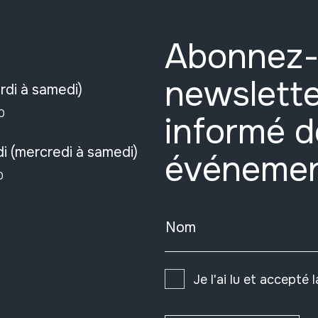
Abonnez-
newslette
rdi à samedi)
0
informé d
i (mercredi à samedi)
événeme
0
Nom
Je l'ai lu et accepté 