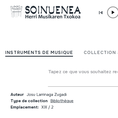
Aller directement au contenu
JM BELTRAN ARGIÑENA
Historia de la danza tradic
INSTRUMENTS DE MUSIQUE
COLLECTION 
maestros de danza y sus 
del Antiguo Regimen a la
Tapez ce que vous souhaitez re
abolición de los Fueros
Auteur
Josu Larrinaga Zugadi
Type de collection
Bibliothèque
Emplacement:
XIX / 2