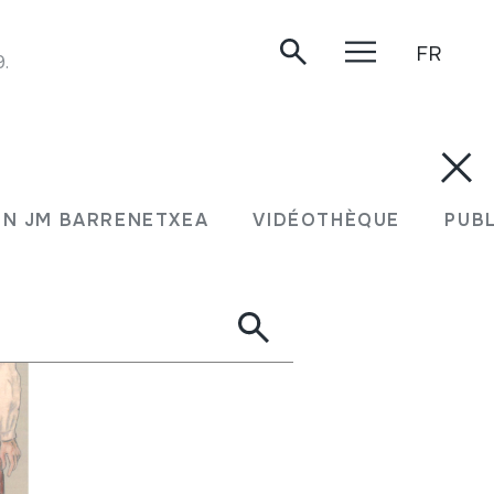
FR
9.
N JM BARRENETXEA
VIDÉOTHÈQUE
PUB