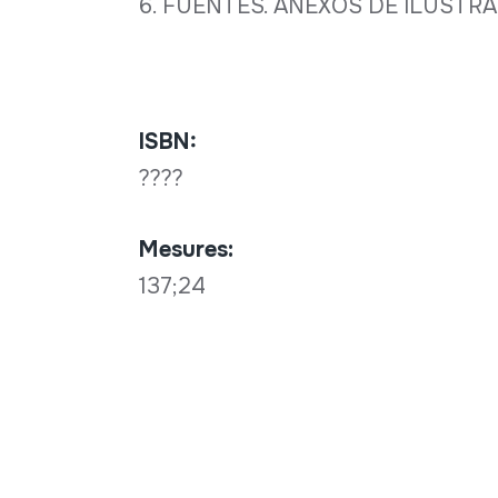
6. FUENTES. ANEXOS DE ILUSTRA
ISBN:
????
Mesures:
137;24