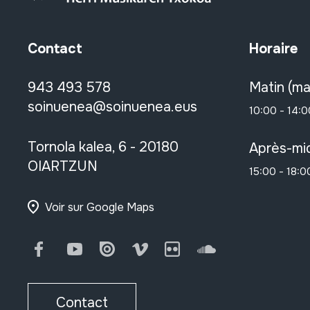
Contact
Horaire
943 493 578
Matin (ma
soinuenea@soinuenea.eus
10:00 - 14:0
Tornola kalea, 6 - 20180
Après-mid
OIARTZUN
15:00 - 18:0
Voir sur Google Maps
Facebook
Youtube
Issuu
Vimeo
Flickr
SoundCloud
Contact