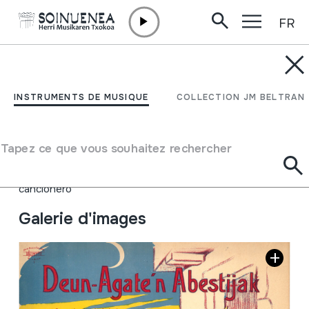
FR
Aller directement au contenu
JM BARRENETXEA
Deun-Agate'n Abestijak
INSTRUMENTS DE MUSIQUE
COLLECTION JM BELTRAN
Type de collection
Partiturak
Origine
EUROPE
->
EUSKAL HERRIA
Tapez ce que vous souhaitez rechercher
Emplacement:
Iturriotz biltegia; Música vasca. La canción. El
cancionero
Galerie d'images