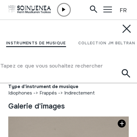
FR
Aller directement au contenu
INSTRUMENTS DE MUSIQUE
TXARAMELAK;
INSTRUMENTS DE MUSIQUE
COLLECTION JM BELTRAN
ARXALUAK; PALUEK;
TARRAÑUELAS
Tapez ce que vous souhaitez rechercher
Auteur
Ez dakigu.
Type d'instrument de musique
Idiophones
->
Frappés
->
Indirectement
Galerie d'images